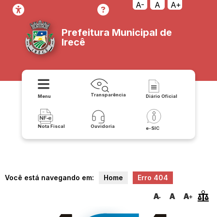
d014/yearly-top-tournament-earnings-poker
A-
A
A+
Prefeitura Municipal de
Irecê
Transparência
Menu
Diário Oficial
Nota Fiscal
Ouvidoria
e-SIC
Você está navegando em:
Home
Erro 404