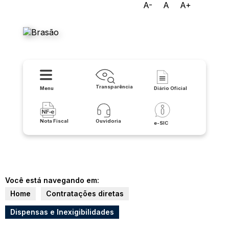
A-
A
A+
Prefeitura Municipal de
Irecê
Transparência
Menu
Diário Oficial
Nota Fiscal
Ouvidoria
e-SIC
Você está navegando em:
Home
Contratações diretas
Dispensas e Inexigibilidades