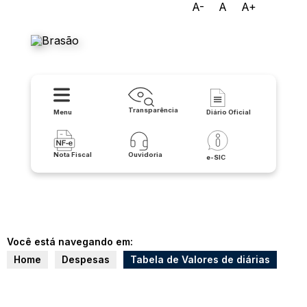
A-
A
A+
Prefeitura Municipal de
Irecê
Transparência
Menu
Diário Oficial
Nota Fiscal
Ouvidoria
e-SIC
Você está navegando em:
Home
Despesas
Tabela de Valores de diárias