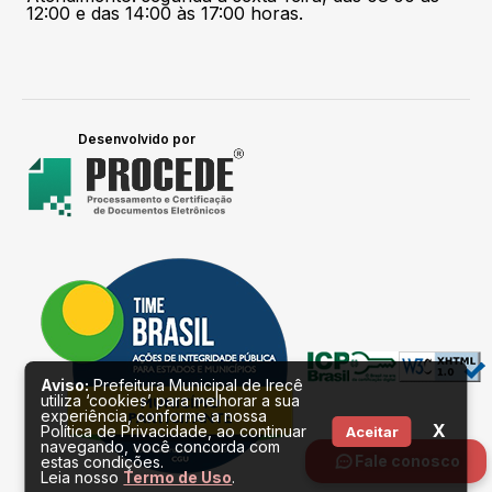
12:00 e das 14:00 às 17:00 horas.
Desenvolvido por
Aviso:
Prefeitura Municipal de Irecê
utiliza ‘cookies’ para melhorar a sua
experiência, conforme a nossa
X
Política de Privacidade, ao continuar
Aceitar
navegando, você concorda com
Fale conosco
estas condições.
Leia nosso
Termo de Uso
.