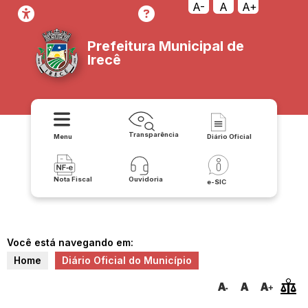
A-
A
A+
Prefeitura Municipal de
Irecê
Transparência
Menu
Diário Oficial
Nota Fiscal
Ouvidoria
e-SIC
Você está navegando em:
Home
Diário Oficial do Município