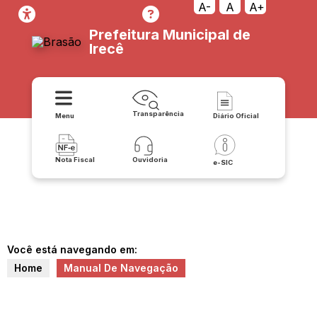
A-
A
A+
Prefeitura Municipal de
Irecê
Transparência
Menu
Diário Oficial
Nota Fiscal
Ouvidoria
e-SIC
Você está navegando em:
Home
Manual De Navegação