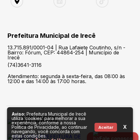
Prefeitura Municipal de Irecê
13.715.891/0001-04 | Rua Lafaiete Coutinho, s/n -
Bairro: Fórum, CEP: 44864-254 | Município de
Irecê
(74)3641-3116
Atendimento: segunda à sexta-feira, das 08:00 às
12:00 e das 14:00 às 17:00 horas.
Aviso:
Prefeitura Municipal de Irecê
Desenvolvido por
utiliza ‘cookies’ para melhorar a sua
experiência, conforme a nossa
X
Política de Privacidade, ao continuar
Aceitar
navegando, você concorda com
estas condições.
Fale conosco