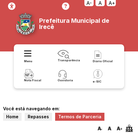
A-
A
A+
Prefeitura Municipal de
Irecê
Transparência
Menu
Diário Oficial
Nota Fiscal
Ouvidoria
e-SIC
Você está navegando em:
Home
Repasses
Termos de Parceria