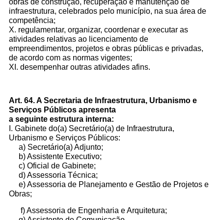
obras de
construção, recuperação e manutenção de
Outros meios de contato
infraestrutura, celebrados
pelo município, na sua área de
competência;
X. regulamentar, organizar, coordenar e executar as
e-SIC
atividades relativas ao
licenciamento de
Ouvidoria
empreendimentos, projetos e obras públicas e
privadas,
de acordo com as normas vigentes;
XI. desempenhar outras atividades afins.
Art. 64. A Secretaria de Infraestrutura, Urbanismo e
Serviços Públicos apresenta
a seguinte estrutura interna:
I. Gabinete do(a) Secretário(a) de Infraestrutura,
Urbanismo e
Serviços Públicos:
a) Secretário(a)
Adjunto;
b) Assistente
Executivo;
c) Oficial de Gabinete;
d) Assessoria Técnica;
e) Assessoria de Planejamento e Gestão de Projetos
e
Obras;
f) Assessoria de Engenharia e Arquitetura;
g) Assistente de Comunicação.