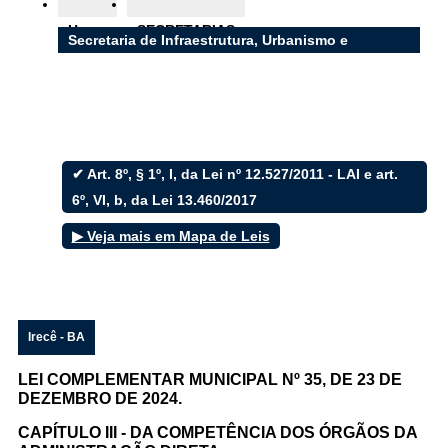
Ouvidoria
Home
SECRETARIAS
e-SIC
Secretaria de Infraestrutura, Urbanismo e
Serviços Públicos
Filtrar por todos
✔ Art. 8º, § 1º, I, da Lei nº 12.527/2011 - LAI e art.
6º, VI, b, da Lei 13.460/2017
Acesso à Informação
Cidadão
▶ Veja mais em Mapa de Leis
Empresas
Fotos
Notícias
Secretarias
Servidor
Irecê - BA
Transparência
Turistas
LEI COMPLEMENTAR MUNICIPAL Nº 35, DE 23 DE
Videos
DEZEMBRO DE 2024.
Áudios
CAPÍTULO III - DA COMPETÊNCIA DOS ÓRGÃOS DA
Fale conosco