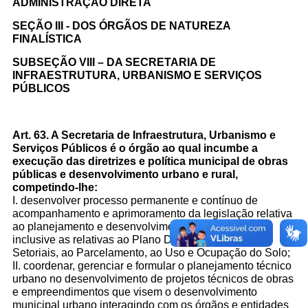
ADMINISTRAÇÃO DIRETA
SEÇÃO III - DOS ÓRGÃOS DE NATUREZA
Fale conosco
FINALÍSTICA
SUBSEÇÃO VIII – DA SECRETARIA DE
Nome*
INFRAESTRUTURA, URBANISMO E SERVIÇOS
Telefone 1*
PÚBLICOS
Telefone 2
E-mail*
Cidade/Estado
Art. 63. A Secretaria de Infraestrutura, Urbanismo e
Assunto*
Serviços Públicos é o órgão ao qual
incumbe a
execução das diretrizes e política municipal de obras
públicas e desenvolvimento
urbano e rural,
competindo-lhe:
I. desenvolver processo permanente e contínuo de
Mensagem*
acompanhamento e
aprimoramento da legislação relativa
*Campos obrigatórios
ao planejamento e
desenvolvimento urbano e rural,
inclusive as relativas ao Plano Diretor,
aos Planos
Ao iniciar um contato, você concorda com a
Política de
Setoriais, ao Parcelamento, ao Uso e Ocupação do Solo;
privacidade
II. coordenar, gerenciar e formular o planejamento técnico
urbano no
desenvolvimento de projetos técnicos de obras
e empreendimentos
que visem o desenvolvimento
municipal urbano interagindo com os
órgãos e entidades