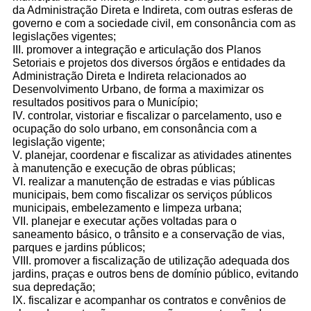
da Administração Direta e Indireta, com outras
esferas de
governo e com a sociedade civil, em consonância com as
legislações vigentes;
III. promover a integração e articulação dos Planos
...Ou se preferir
Setoriais e projetos
dos diversos órgãos e entidades da
Administração Direta e Indireta
relacionados ao
Ligue para nós
Desenvolvimento Urbano, de forma a maximizar os
resultados positivos para o Município;
(74)3641-3116
IV. controlar, vistoriar e fiscalizar o parcelamento, uso e
ocupação do
solo urbano, em consonância com a
legislação vigente;
E-mail
V. planejar, coordenar e fiscalizar as atividades atinentes
à manutenção e
execução de obras públicas;
irece.planejamento@gmail.com,
VI. realizar a manutenção de estradas e vias públicas
municipais, bem
como fiscalizar os serviços públicos
Ou seja atendido presencialmente
municipais, embelezamento e limpeza urbana;
VII. planejar e executar ações voltadas para o
saneamento básico, o
trânsito e a conservação de vias,
Segunda à sexta-feira, das 08:00 às 12:00
parques e jardins públicos;
e das 14:00 às 17:00 horas.
VIII. promover a fiscalização de utilização adequada dos
jardins, praças e
outros bens de domínio público, evitando
Rua Lafaiete Coutinho, s/n, Bairro Fórum,
sua depredação;
CEP 44.864-254
IX. fiscalizar e acompanhar os contratos e convênios de