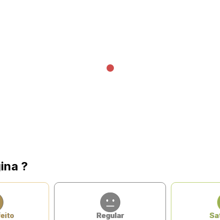
ina ?
eito
Regular
Sat