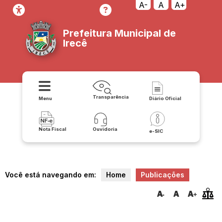
A-
A
A+
Prefeitura Municipal de
Irecê
Transparência
Menu
Diário Oficial
Nota Fiscal
Ouvidoria
e-SIC
Você está navegando em:
Home
Publicações