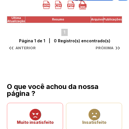
Última
Resumo
Arquivo
Publicações
Atualização
1
Página 1 de 1 | 0 Registro(s) encontrado(s)
ANTERIOR
PRÓXIMA
O que você achou da nossa
página ?
Muito insatisfeito
Insatisfeito