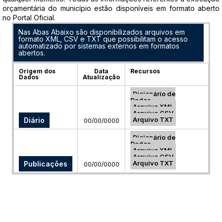
orçamentária do município estão disponíveis em formato aberto
no Portal Oficial.
Nas Abas Abaixo são disponibilizados arquivos em
formato XML, CSV e TXT que possibilitam o acesso
automatizado por sistemas externos em formatos
abertos.
Origem dos
Data
Recursos
Dados
Atualização
Dicionário de
Dados
Arquivo XML
Arquivo CSV
Arquivo TXT
Diário
00/00/0000
Dicionário de
Dados
Arquivo XML
Arquivo CSV
Arquivo TXT
Publicações
00/00/0000