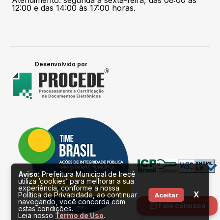
Atendimento: segunda à sexta-feira, das 08:00 às
12:00 e das 14:00 às 17:00 horas.
Desenvolvido por
Aviso:
Prefeitura Municipal de Irecê
utiliza ‘cookies’ para melhorar a sua
experiência, conforme a nossa
X
Política de Privacidade, ao continuar
Aceitar
navegando, você concorda com
Fale conosco
estas condições.
Leia nosso
Termo de Uso
.