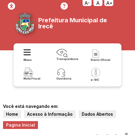
A-
A
A+
Prefeitura Municipal de
Irecê
Transparência
Menu
Diário Oficial
Nota Fiscal
Ouvidoria
e-SIC
Você está navegando em:
Home
Acesso à Informação
Dados Abertos
Pagina Inicial