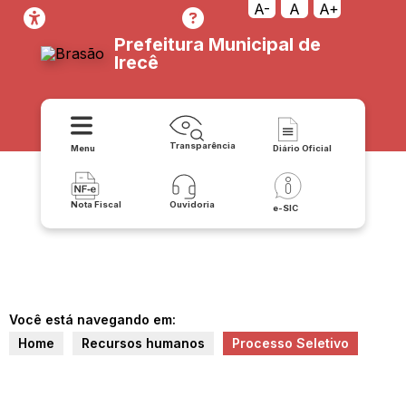
A-
A
A+
Prefeitura Municipal de
Irecê
Transparência
Menu
Diário Oficial
Nota Fiscal
Ouvidoria
e-SIC
Você está navegando em:
Home
Recursos humanos
Processo Seletivo