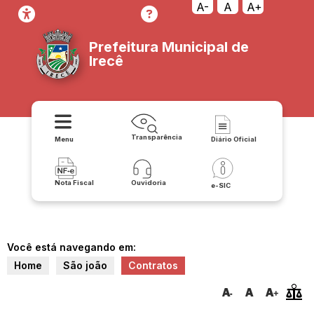
A-
A
A+
Prefeitura Municipal de
Irecê
Transparência
Menu
Diário Oficial
Nota Fiscal
Ouvidoria
e-SIC
Você está navegando em:
Home
São joão
Contratos